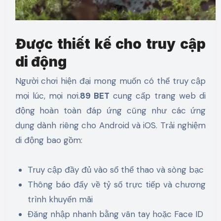
Được thiết kế cho truy cập
di động
Người chơi hiện đại mong muốn có thể truy cập
mọi lúc, mọi nơi.
89 BET
cung cấp trang web di
động hoàn toàn đáp ứng cũng như các ứng
dụng dành riêng cho Android và iOS. Trải nghiệm
di động bao gồm:
Truy cập đầy đủ vào sổ thể thao và sòng bạc
Thông báo đẩy về tỷ số trực tiếp và chương
trình khuyến mãi
Đăng nhập nhanh bằng vân tay hoặc Face ID