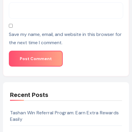
Save my name, email, and website in this browser for
the next time I comment.
Recent Posts
Tashan Win Referral Program: Earn Extra Rewards
Easily