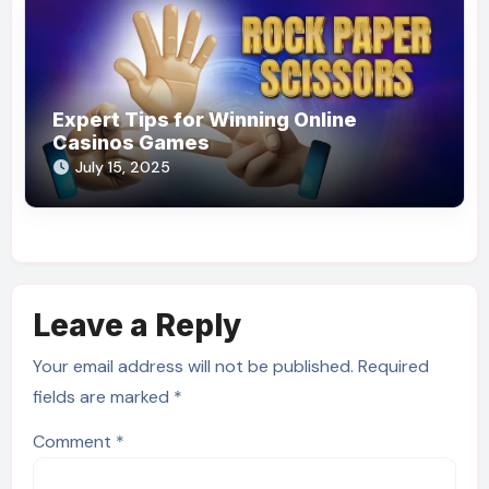
Expert Tips for Winning Online
Casinos Games
July 15, 2025
Leave a Reply
Your email address will not be published.
Required
fields are marked
*
Comment
*