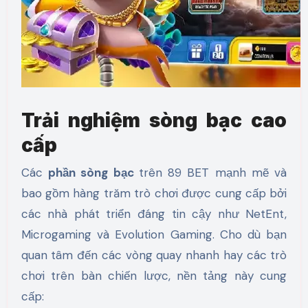
Trải nghiệm sòng bạc cao
cấp
Các
phần sòng bạc
trên 89 BET mạnh mẽ và
bao gồm hàng trăm trò chơi được cung cấp bởi
các nhà phát triển đáng tin cậy như NetEnt,
Microgaming và Evolution Gaming. Cho dù bạn
quan tâm đến các vòng quay nhanh hay các trò
chơi trên bàn chiến lược, nền tảng này cung
cấp: