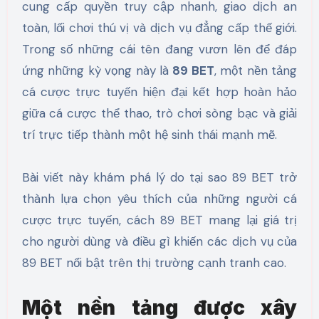
cung cấp quyền truy cập nhanh, giao dịch an
toàn, lối chơi thú vị và dịch vụ đẳng cấp thế giới.
Trong số những cái tên đang vươn lên để đáp
ứng những kỳ vọng này là
89 BET
, một nền tảng
cá cược trực tuyến hiện đại kết hợp hoàn hảo
giữa cá cược thể thao, trò chơi sòng bạc và giải
trí trực tiếp thành một hệ sinh thái mạnh mẽ.
Bài viết này khám phá lý do tại sao 89 BET trở
thành lựa chọn yêu thích của những người cá
cược trực tuyến, cách 89 BET mang lại giá trị
cho người dùng và điều gì khiến các dịch vụ của
89 BET nổi bật trên thị trường cạnh tranh cao.
Một nền tảng được xây