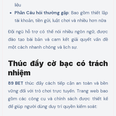
liệu
Phần Câu hỏi thường gặp
: Bao gồm thiết lập
tài khoản, tiền gửi, luật chơi và nhiều hơn nữa
Đội ngũ hỗ trợ có thể nói nhiều ngôn ngữ, được
đào tạo bài bản và cam kết giải quyết vấn đề
một cách nhanh chóng và lịch sự.
Thúc đẩy cờ bạc có trách
nhiệm
89 BET
thúc đẩy cách tiếp cận an toàn và bền
vững đối với trò chơi trực tuyến. Trang web bao
gồm các công cụ và chính sách được thiết kế
để giúp người dùng duy trì quyền kiểm soát: