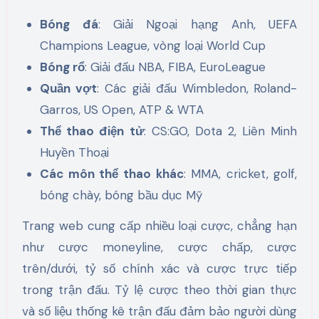
Bóng đá
: Giải Ngoại hạng Anh, UEFA
Champions League, vòng loại World Cup
Bóng rổ
: Giải đấu NBA, FIBA, EuroLeague
Quần vợt
: Các giải đấu Wimbledon, Roland-
Garros, US Open, ATP & WTA
Thể thao điện tử
: CS:GO, Dota 2, Liên Minh
Huyền Thoại
Các môn thể thao khác
: MMA, cricket, golf,
bóng chày, bóng bầu dục Mỹ
Trang web cung cấp nhiều loại cược, chẳng hạn
như cược moneyline, cược chấp, cược
trên/dưới, tỷ số chính xác và cược trực tiếp
trong trận đấu. Tỷ lệ cược theo thời gian thực
và số liệu thống kê trận đấu đảm bảo người dùng