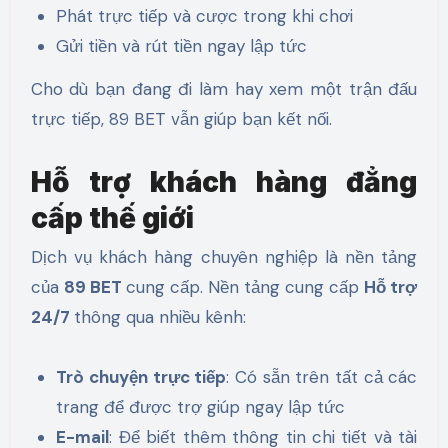
Phát trực tiếp và cược trong khi chơi
Gửi tiền và rút tiền ngay lập tức
Cho dù bạn đang đi làm hay xem một trận đấu
trực tiếp, 89 BET vẫn giúp bạn kết nối.
Hỗ trợ khách hàng đẳng
cấp thế giới
Dịch vụ khách hàng chuyên nghiệp là nền tảng
của
89 BET
cung cấp. Nền tảng cung cấp
Hỗ trợ
24/7
thông qua nhiều kênh:
Trò chuyện trực tiếp
: Có sẵn trên tất cả các
trang để được trợ giúp ngay lập tức
E-mail
: Để biết thêm thông tin chi tiết và tài