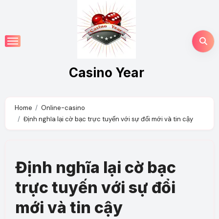
Skip
to
content
Casino Year
Home
Online-casino
Định nghĩa lại cờ bạc trực tuyến với sự đổi mới và tin cậy
Định nghĩa lại cờ bạc
trực tuyến với sự đổi
mới và tin cậy