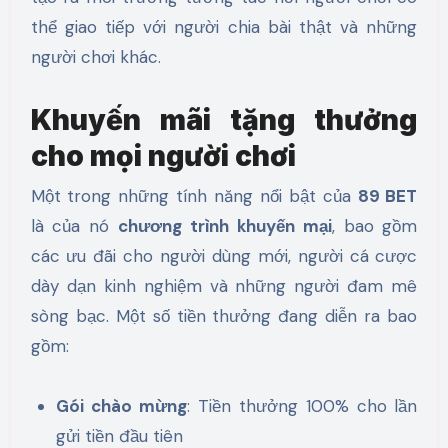
thể giao tiếp với người chia bài thật và những
người chơi khác.
Khuyến mãi tặng thưởng
cho mọi người chơi
Một trong những tính năng nổi bật của
89 BET
là của nó
chương trình khuyến mại
, bao gồm
các ưu đãi cho người dùng mới, người cá cược
dày dạn kinh nghiệm và những người đam mê
sòng bạc. Một số tiền thưởng đang diễn ra bao
gồm:
Gói chào mừng
: Tiền thưởng 100% cho lần
gửi tiền đầu tiên