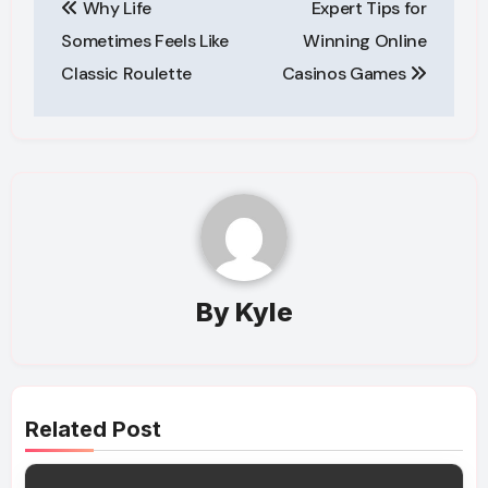
Why Life
Expert Tips for
navigation
Sometimes Feels Like
Winning Online
Classic Roulette
Casinos Games
By
Kyle
Related Post